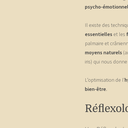
psycho-émotionne
Il existe des techn
essentielles
et les
palmaire et crânienn
moyens naturels
(a
iris) qui nous donn
L’optimisation de l’
h
bien-être
.
Réflexol