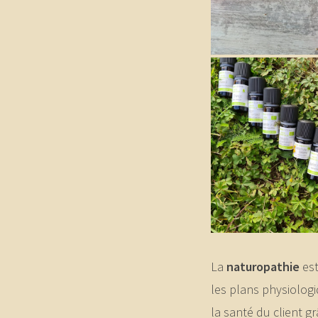
La
naturopathie
es
les plans physiolog
la santé du client gr