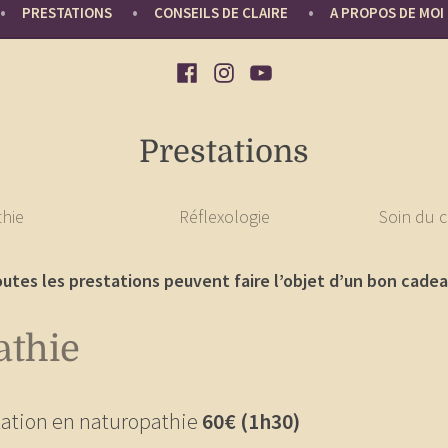
PRESTATIONS
CONSEILS DE CLAIRE
A PROPOS DE MOI
Facebook
Instagram
YouTube
Prestations
hie
Réflexologie
Soin du 
utes les prestations peuvent faire l’objet d’un bon cadea
athie
tation en naturopathie
60€ (1h30)