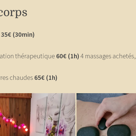
corps
s
35€ (30min)
xation thérapeutique
60€ (1h)
4 massages achetés,
rres chaudes
65€ (1h)